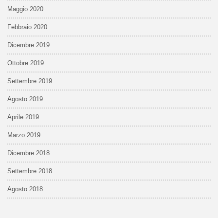
Maggio 2020
Febbraio 2020
Dicembre 2019
Ottobre 2019
Settembre 2019
Agosto 2019
Aprile 2019
Marzo 2019
Dicembre 2018
Settembre 2018
Agosto 2018