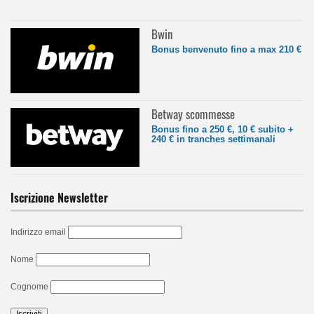
Bwin
Bonus benvenuto fino a max 210 €
Betway scommesse
Bonus fino a 250 €, 10 € subito +
240 € in tranches settimanali
Iscrizione Newsletter
Indirizzo email
Nome
Cognome