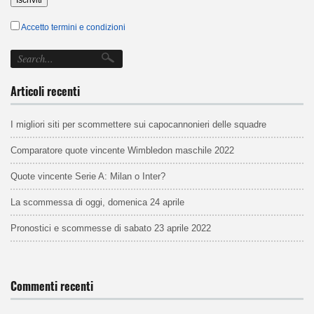
Accetto termini e condizioni
Articoli recenti
I migliori siti per scommettere sui capocannonieri delle squadre
Comparatore quote vincente Wimbledon maschile 2022
Quote vincente Serie A: Milan o Inter?
La scommessa di oggi, domenica 24 aprile
Pronostici e scommesse di sabato 23 aprile 2022
Commenti recenti