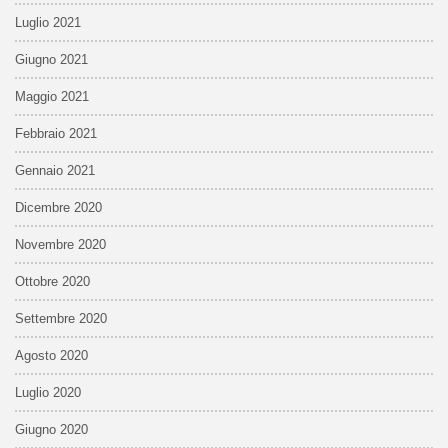
Luglio 2021
Giugno 2021
Maggio 2021
Febbraio 2021
Gennaio 2021
Dicembre 2020
Novembre 2020
Ottobre 2020
Settembre 2020
Agosto 2020
Luglio 2020
Giugno 2020