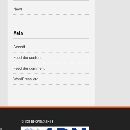
News
Meta
Accedi
Feed dei contenuti
Feed dei commenti
WordPress.org
GIOCO RESPONSABILE
ai