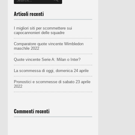
Articoli recenti
I migliori siti per scommettere sui
capocannonieri delle squadre
Comparatore quote vincente Wimbledon
maschile 2022
Quote vincente Serie A: Milan o Inter?
La scommessa di oggi, domenica 24 aprile
Pronostici e scommesse di sabato 23 aprile
2022
Commenti recenti