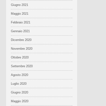
Giugno 2021
Maggio 2021
Febbraio 2021
Gennaio 2021
Dicembre 2020
Novembre 2020
Ottobre 2020
Settembre 2020
Agosto 2020
Luglio 2020
Giugno 2020
Maggio 2020