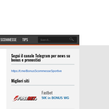
NI SCOMMESSE
TIPS
Segui il canale Telegram per news su
bonus e pronostici
https://t.me/BonusScommesseSportive
Migliori siti
Fastbet
50€ in BONUS WG