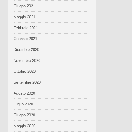
Giugno 2021
Maggio 2021
Febbraio 2021
Gennaio 2021
Dicembre 2020
Novembre 2020
Ottobre 2020
Settembre 2020
Agosto 2020
Luglio 2020
Giugno 2020
Maggio 2020