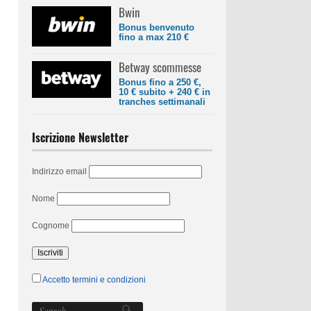
Bwin
Bonus benvenuto
fino a max 210 €
Betway scommesse
Bonus fino a 250 €,
10 € subito + 240 € in
tranches settimanali
Iscrizione Newsletter
Indirizzo email
Nome
Cognome
Accetto termini e condizioni