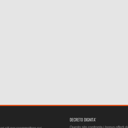
DECRETO DIGNITA’
Questo sito confronta i bonus offerti d