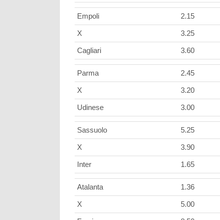
Empoli
2.15
X
3.25
Cagliari
3.60
Parma
2.45
X
3.20
Udinese
3.00
Sassuolo
5.25
X
3.90
Inter
1.65
Atalanta
1.36
X
5.00