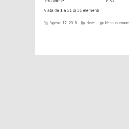
Frosinone
8.50
Vista da 1 a 31 di 31 elementi
Agosto 17, 2018
News
Nessun comm