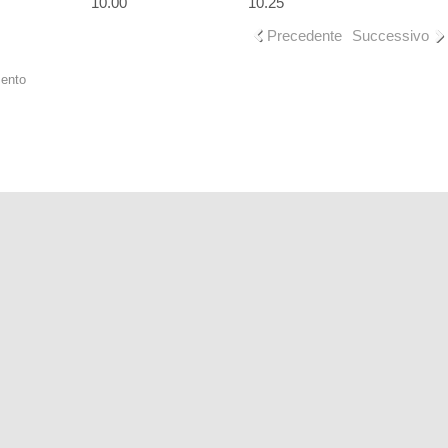
10.00
10.25
Precedente
Successivo
ento