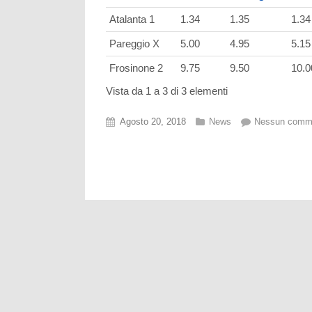
Atalanta 1
1.34
1.35
1.34
Pareggio X
5.00
4.95
5.15
Frosinone 2
9.75
9.50
10.0
Vista da 1 a 3 di 3 elementi
Agosto 20, 2018
News
Nessun comm