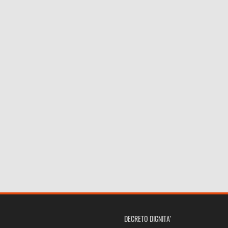
DECRETO DIGNITA’