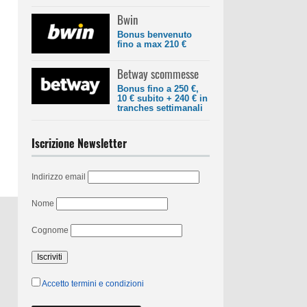
Bwin
Bonus benvenuto
fino a max 210 €
Betway scommesse
Bonus fino a 250 €,
10 € subito + 240 € in
tranches settimanali
Iscrizione Newsletter
Indirizzo email
Nome
Cognome
Accetto termini e condizioni