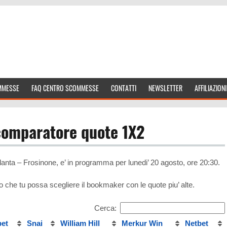
MMESSE
FAQ CENTRO SCOMMESSE
CONTATTI
NEWSLETTER
AFFILIAZIO
 comparatore quote 1X2
talanta – Frosinone, e’ in programma per lunedi’ 20 agosto, ore 20:30.
che tu possa scegliere il bookmaker con le quote piu’ alte.
Cerca:
bet
Snai
William Hill
Merkur Win
Netbet