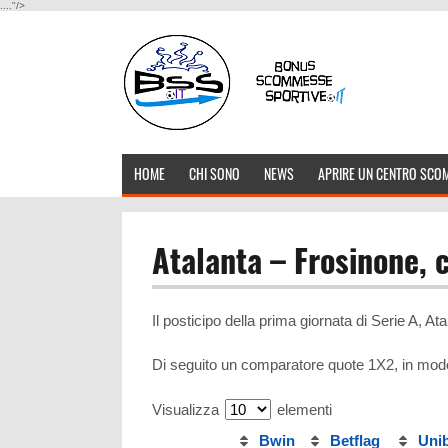
...."/>
HOME
CHI SONO
NEWS
APRIRE UN CENTRO SCO
Atalanta – Frosinone,
Il posticipo della prima giornata di Serie A, A
Di seguito un comparatore quote 1X2, in modo 
Visualizza
elementi
Bwin
Betflag
Uni