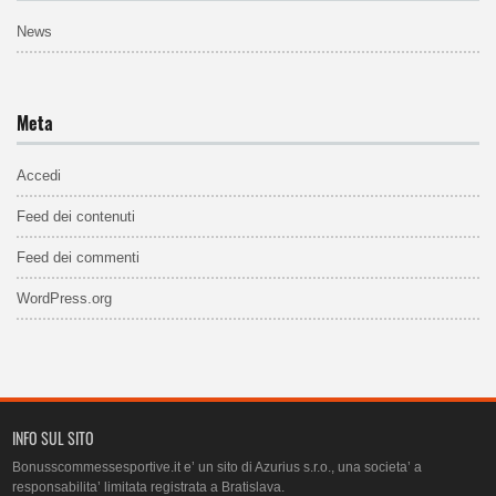
News
Meta
Accedi
Feed dei contenuti
Feed dei commenti
WordPress.org
INFO SUL SITO
Bonusscommessesportive.it e’ un sito di Azurius s.r.o., una societa’ a
responsabilita’ limitata registrata a Bratislava.