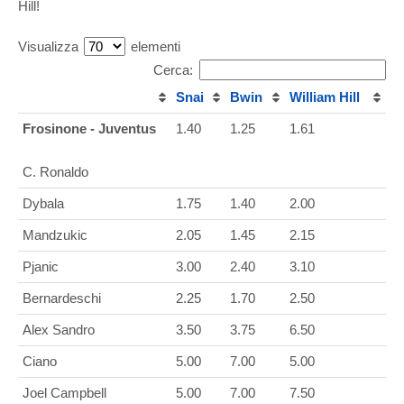
Hill!
Visualizza
elementi
Cerca:
Snai
Bwin
William Hill
Frosinone - Juventus
1.40
1.25
1.61
C. Ronaldo
Dybala
1.75
1.40
2.00
Mandzukic
2.05
1.45
2.15
Pjanic
3.00
2.40
3.10
Bernardeschi
2.25
1.70
2.50
Alex Sandro
3.50
3.75
6.50
Ciano
5.00
7.00
5.00
Joel Campbell
5.00
7.00
7.50