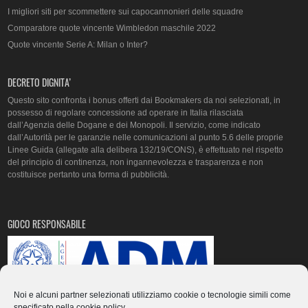
I migliori siti per scommettere sui capocannonieri delle squadre
Comparatore quote vincente Wimbledon maschile 2022
Quote vincente Serie A: Milan o Inter?
DECRETO DIGNITA’
Questo sito confronta i bonus offerti dai Bookmakers da noi selezionati, in
possesso di regolare concessione ad operare in Italia rilasciata
dall’Agenzia delle Dogane e dei Monopoli. Il servizio, come indicato
dall’Autorità per le garanzie nelle comunicazioni al punto 5.6 delle proprie
Linee Guida (allegate alla delibera 132/19/CONS), è effettuato nel rispetto
del principio di continenza, non ingannevolezza e trasparenza e non
costituisce pertanto una forma di pubblicità.
GIOCO RESPONSABILE
Noi e alcuni partner selezionati utilizziamo cookie o tecnologie simili come
specificato nella
cookie policy
.