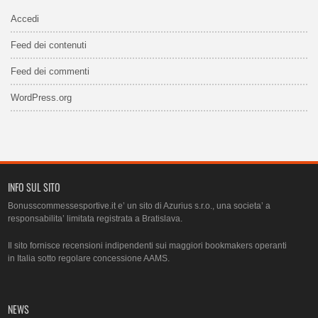
Accedi
Feed dei contenuti
Feed dei commenti
WordPress.org
INFO SUL SITO
Bonusscommessesportive.it e’ un sito di Azurius s.r.o., una societa’ a
responsabilita’ limitata registrata a Bratislava.
Il sito fornisce recensioni indipendenti sui maggiori bookmakers operanti
in Italia sotto regolare concessione AAMS.
NEWS