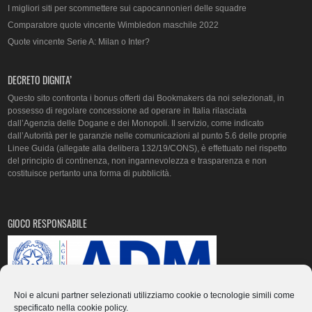
I migliori siti per scommettere sui capocannonieri delle squadre
Comparatore quote vincente Wimbledon maschile 2022
Quote vincente Serie A: Milan o Inter?
DECRETO DIGNITA’
Questo sito confronta i bonus offerti dai Bookmakers da noi selezionati, in
possesso di regolare concessione ad operare in Italia rilasciata
dall’Agenzia delle Dogane e dei Monopoli. Il servizio, come indicato
dall’Autorità per le garanzie nelle comunicazioni al punto 5.6 delle proprie
Linee Guida (allegate alla delibera 132/19/CONS), è effettuato nel rispetto
del principio di continenza, non ingannevolezza e trasparenza e non
costituisce pertanto una forma di pubblicità.
GIOCO RESPONSABILE
Noi e alcuni partner selezionati utilizziamo cookie o tecnologie simili come
specificato nella
cookie policy
.