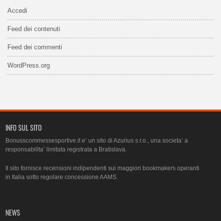
Accedi
Feed dei contenuti
Feed dei commenti
WordPress.org
INFO SUL SITO
Bonusscommessesportive.it e’ un sito di Azurius s.r.o., una societa’ a
responsabilita’ limitata registrata a Bratislava.
Il sito fornisce recensioni indipendenti sui maggiori bookmakers operanti
in Italia sotto regolare concessione AAMS.
NEWS