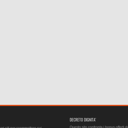
DECRETO DIGNITA’
Questo sito confronta i bonus offerti d