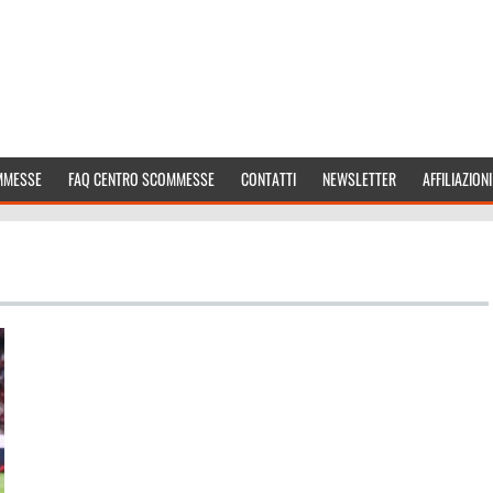
MMESSE
FAQ CENTRO SCOMMESSE
CONTATTI
NEWSLETTER
AFFILIAZIO