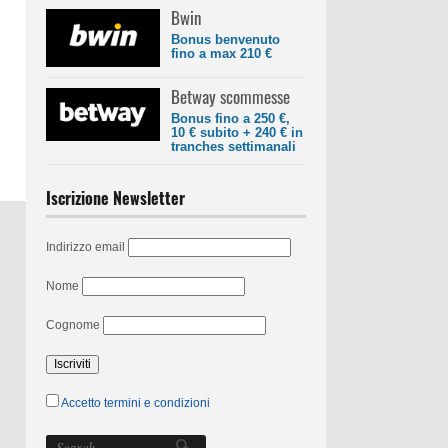
Bwin
Bonus benvenuto
fino a max 210 €
Betway scommesse
Bonus fino a 250 €,
10 € subito + 240 € in
tranches settimanali
Iscrizione Newsletter
Indirizzo email
Nome
Cognome
Accetto termini e condizioni