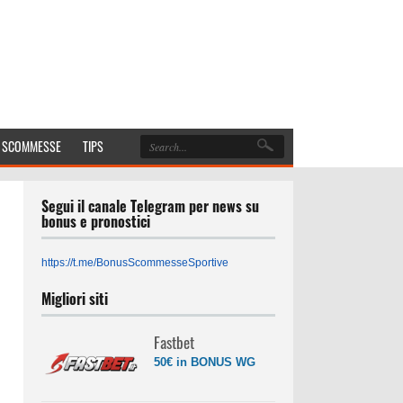
NI SCOMMESSE
TIPS
Segui il canale Telegram per news su
bonus e pronostici
https://t.me/BonusScommesseSportive
Migliori siti
Fastbet
50€ in BONUS WG