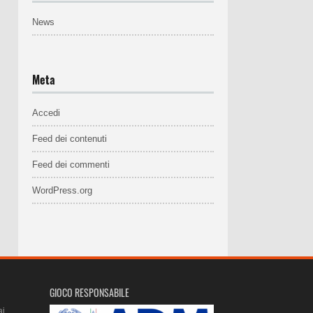
News
Meta
Accedi
Feed dei contenuti
Feed dei commenti
WordPress.org
GIOCO RESPONSABILE
ai