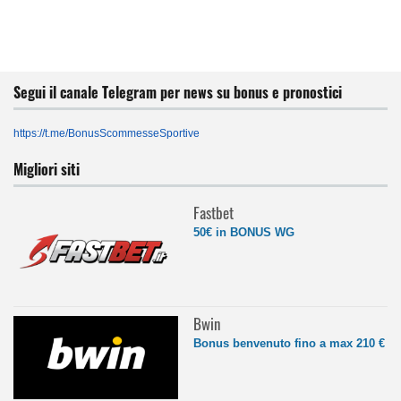
Segui il canale Telegram per news su bonus e pronostici
https://t.me/BonusScommesseSportive
Migliori siti
Fastbet
50€ in BONUS WG
Bwin
Bonus benvenuto fino a max 210 €