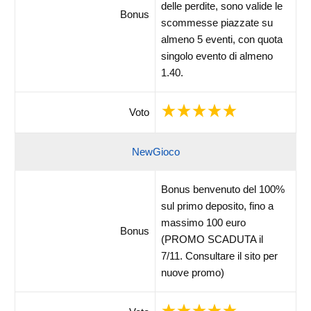
delle perdite, sono valide le
Bonus
scommesse piazzate su
almeno 5 eventi, con quota
singolo evento di almeno
1.40.
Voto
NewGioco
Bonus benvenuto del 100%
sul primo deposito, fino a
massimo 100 euro
Bonus
(PROMO SCADUTA il
7/11. Consultare il sito per
nuove promo)