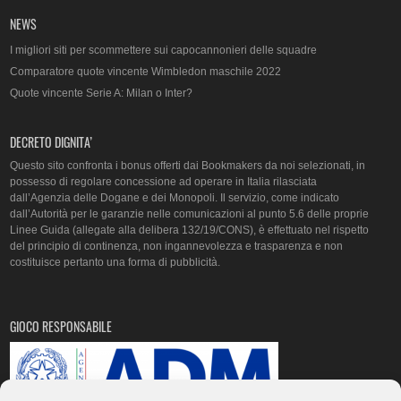
NEWS
I migliori siti per scommettere sui capocannonieri delle squadre
Comparatore quote vincente Wimbledon maschile 2022
Quote vincente Serie A: Milan o Inter?
DECRETO DIGNITA’
Questo sito confronta i bonus offerti dai Bookmakers da noi selezionati, in
possesso di regolare concessione ad operare in Italia rilasciata
dall’Agenzia delle Dogane e dei Monopoli. Il servizio, come indicato
dall’Autorità per le garanzie nelle comunicazioni al punto 5.6 delle proprie
Linee Guida (allegate alla delibera 132/19/CONS), è effettuato nel rispetto
del principio di continenza, non ingannevolezza e trasparenza e non
costituisce pertanto una forma di pubblicità.
GIOCO RESPONSABILE