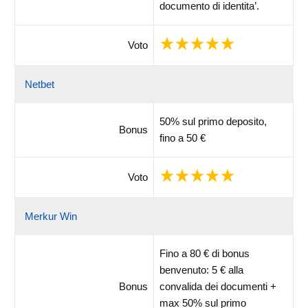
documento di identita’.
Voto
Netbet
50% sul primo deposito,
Bonus
fino a 50 €
Voto
Merkur Win
Fino a 80 € di bonus
benvenuto: 5 € alla
Bonus
convalida dei documenti +
max 50% sul primo