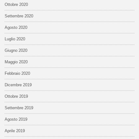
Ottobre 2020
Settembre 2020
Agosto 2020
Luglio 2020
Giugno 2020
Maggio 2020
Febbraio 2020
Dicembre 2019
Ottobre 2019
Settembre 2019
Agosto 2019
Aprile 2019