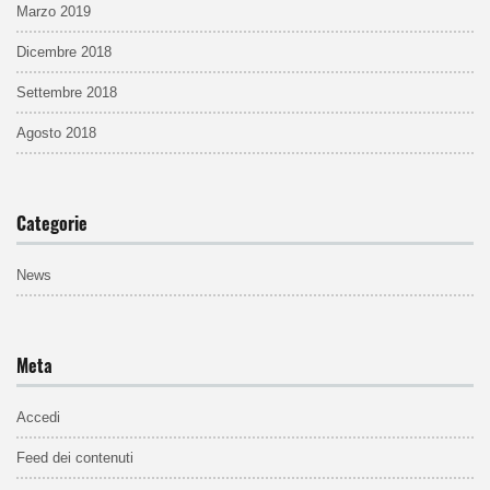
Marzo 2019
Dicembre 2018
Settembre 2018
Agosto 2018
Categorie
News
Meta
Accedi
Feed dei contenuti