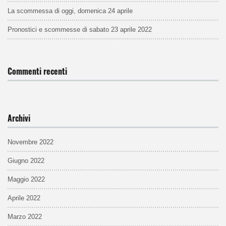
La scommessa di oggi, domenica 24 aprile
Pronostici e scommesse di sabato 23 aprile 2022
Commenti recenti
Archivi
Novembre 2022
Giugno 2022
Maggio 2022
Aprile 2022
Marzo 2022