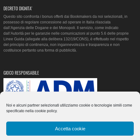
DECRETO DIGNITA’
Questo sito confronta i bonus offerti dai Bookmakers da noi selezionati, in
possesso di regolare concessione ad operare in Italia rilasciata
dall’Agenzia delle Dogane e dei Monopoli. Il servizio, come indicato
dall’Autorità per le garanzie nelle comunicazioni al punto 5.6 delle proprie
Linee Guida (allegate alla delibera 132/19/CONS), è effettuato nel rispetto
del principio di continenza, non ingannevolezza e trasparenza e non
costituisce pertanto una forma di pubblicità.
GIOCO RESPONSABILE
Noi e alcuni partner selezionati utilizziamo cookie o tecnologie simili come
specificato nella
cookie policy
.
Accetta cookie