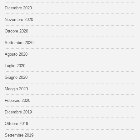
Dicembre 2020
Novembre 2020
Ottobre 2020
Settembre 2020
Agosto 2020
Luglio 2020
Giugno 2020
Maggio 2020
Febbraio 2020
Dicembre 2019
Ottobre 2019
Settembre 2019