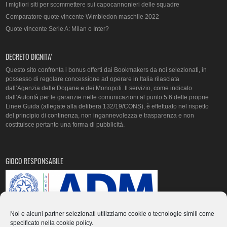
I migliori siti per scommettere sui capocannonieri delle squadre
Comparatore quote vincente Wimbledon maschile 2022
Quote vincente Serie A: Milan o Inter?
DECRETO DIGNITA’
Questo sito confronta i bonus offerti dai Bookmakers da noi selezionati, in
possesso di regolare concessione ad operare in Italia rilasciata
dall’Agenzia delle Dogane e dei Monopoli. Il servizio, come indicato
dall’Autorità per le garanzie nelle comunicazioni al punto 5.6 delle proprie
Linee Guida (allegate alla delibera 132/19/CONS), è effettuato nel rispetto
del principio di continenza, non ingannevolezza e trasparenza e non
costituisce pertanto una forma di pubblicità.
GIOCO RESPONSABILE
Noi e alcuni partner selezionati utilizziamo cookie o tecnologie simili come
specificato nella
cookie policy
.