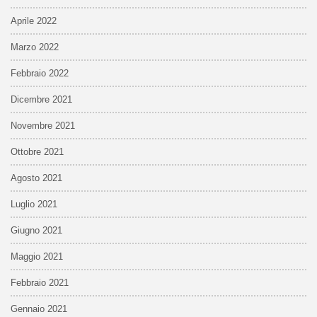
Aprile 2022
Marzo 2022
Febbraio 2022
Dicembre 2021
Novembre 2021
Ottobre 2021
Agosto 2021
Luglio 2021
Giugno 2021
Maggio 2021
Febbraio 2021
Gennaio 2021