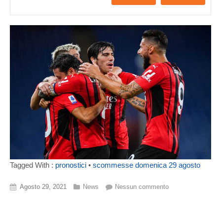
Tagged With :
pronostici
•
scommesse domenica 29 agosto
Agosto 29, 2021
News
Nessun commento