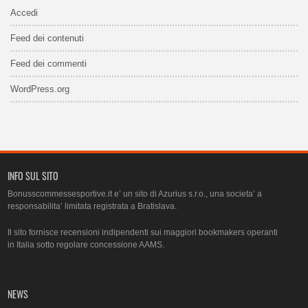
Accedi
Feed dei contenuti
Feed dei commenti
WordPress.org
INFO SUL SITO
Bonusscommessesportive.it e’ un sito di Azurius s.r.o., una societa’ a
responsabilita’ limitata registrata a Bratislava.
Il sito fornisce recensioni indipendenti sui maggiori bookmakers operanti
in Italia sotto regolare concessione AAMS.
NEWS