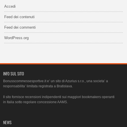
Accedi
Feed dei contenuti
Feed dei commenti
WordPress.org
INFO SUL SITO
Bonusscommessesportive.it e’ un sito di Azurius s.r.o., una societa’ a
responsabilita’ limitata registrata a Bratislava.
Il sito fornisce recensioni indipendenti sui maggiori bookmakers operanti
in Italia sotto regolare concessione AAMS.
NEWS