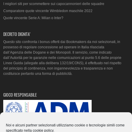
I migliori siti per scommettere sui capocannonieri delle squadre
Comparatore quote vincente Wimbledon maschile 2022
Quote vincente Serie A: Milan o Inter?
DECRETO DIGNITA’
Questo sito confronta i bonus offerti dai Bookmakers da noi selezionati, in
possesso di regolare concessione ad operare in Italia rilasciata
dall’Agenzia delle Dogane e dei Monopoli. Il servizio, come indicato
dall’Autorità per le garanzie nelle comunicazioni al punto 5.6 delle proprie
Linee Guida (allegate alla delibera 132/19/CONS), è effettuato nel rispetto
del principio di continenza, non ingannevolezza e trasparenza e non
costituisce pertanto una forma di pubblicità.
GIOCO RESPONSABILE
Noi e alcuni partner selezionati utilizziamo cookie o tecnologie simili come
specificato nella
cookie policy
.