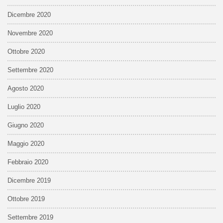
Dicembre 2020
Novembre 2020
Ottobre 2020
Settembre 2020
Agosto 2020
Luglio 2020
Giugno 2020
Maggio 2020
Febbraio 2020
Dicembre 2019
Ottobre 2019
Settembre 2019