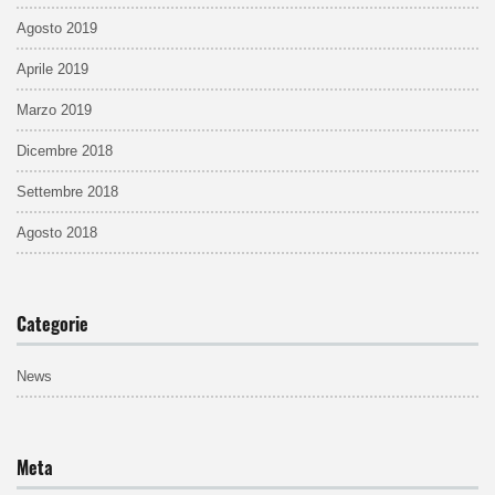
Agosto 2019
Aprile 2019
Marzo 2019
Dicembre 2018
Settembre 2018
Agosto 2018
Categorie
News
Meta