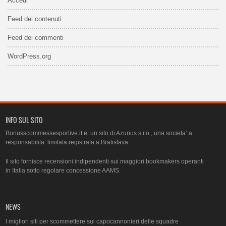
Accedi
Feed dei contenuti
Feed dei commenti
WordPress.org
INFO SUL SITO
Bonusscommessesportive.it e’ un sito di Azurius s.r.o., una societa’ a
responsabilita’ limitata registrata a Bratislava.
Il sito fornisce recensioni indipendenti sui maggiori bookmakers operanti
in Italia sotto regolare concessione AAMS.
NEWS
I migliori siti per scommettere sui capocannonieri delle squadre