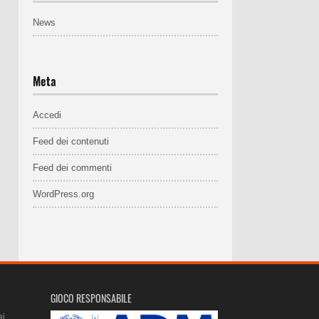
News
Meta
Accedi
Feed dei contenuti
Feed dei commenti
WordPress.org
GIOCO RESPONSABILE
ai