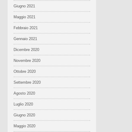
Giugno 2021
Maggio 2021
Febbraio 2021
Gennaio 2021
Dicembre 2020
Novembre 2020
Ottobre 2020
Settembre 2020
Agosto 2020
Luglio 2020
Giugno 2020
Maggio 2020