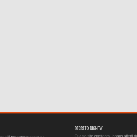
DECRETO DIGNITA’
Questo sito confronta i bonus offerti d